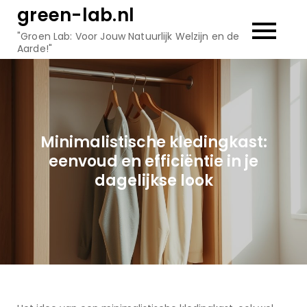
Skip
green-lab.nl
to
"Groen Lab: Voor Jouw Natuurlijk Welzijn en de
content
Aarde!"
Minimalistische kledingkast:
eenvoud en efficiëntie in je
dagelijkse look