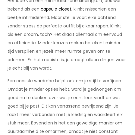
Het idee van een minimalistische kledingkast, ook wel
bekend als een
capsule closet
, klinkt misschien een
beetje intimiderend. Maar stel je voor: elke ochtend
zonder stress de perfecte outfit bij elkaar rapen. Klinkt
als een droom, toch? Het draait allemaal om eenvoud
en efficiëntie. Minder keuzes maken betekent minder
tijd verspillen en jezelf meer ruimte geven om te
ademen. En het mooiste is, je draagt alleen dingen waar
je echt blij van wordt.
Een capsule wardrobe helpt ook om je stijl te verfijnen.
Omdat je minder opties hebt, word je gedwongen om
goed na te denken over wat je echt leuk vindt en wat
goed bij je past. Dit kan verrassend bevrijdend zijn. Je
raakt meer verbonden met je kleding en waardeert elk
stuk meer. Bovendien is het een geweldige manier om
duurzaamheid te omarmen, omdat je niet constant